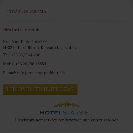
TOVÁBB OLVASOM »
Elérhetőségeink
Erzsébet Park Hotel***
H-3244 Parádfürdő, Kossuth Lajos út 372.
Tel.:
+36 36/544 400
Mobil:
+36 20/969 8854
E-mail:
info@erzsebetparkhotel.hu
HÍRLEVÉL FELIRATKOZÁS
Hotelstars nemzetközi rendszerben minősített szálloda