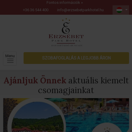
Fontos információk »
+36 36 544 400
info@erzsebetparkhotel.hu
Menu
SZOBAFOGLALÁS A LEGJOBB ÁRON
Ajánljuk Önnek
aktuális kiemelt
csomagjainkat