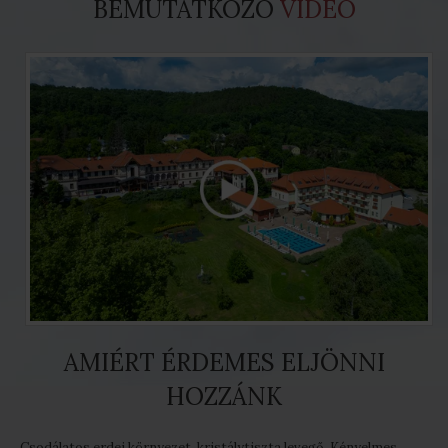
BEMUTATKOZÓ
VIDEÓ
AMIÉRT ÉRDEMES ELJÖNNI
HOZZÁNK
Csodálatos erdei környezet, kristálytiszta levegő. Kényelmes