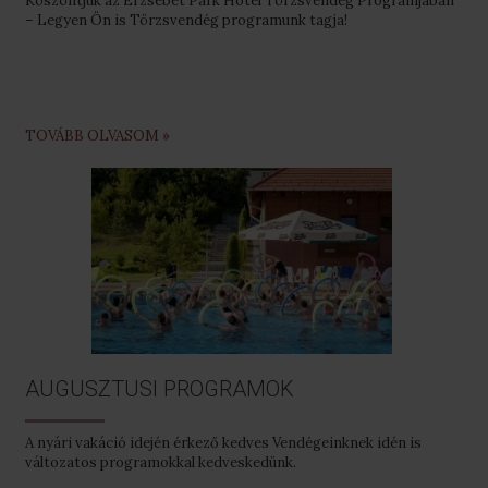
Köszöntjük az Erzsébet Park Hotel Törzsvendég Programjában
– Legyen Ön is Törzsvendég programunk tagja!
TOVÁBB OLVASOM »
AUGUSZTUSI PROGRAMOK
A nyári vakáció idején érkező kedves Vendégeinknek idén is
változatos programokkal kedveskedünk.