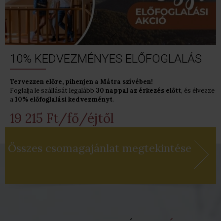
10% KEDVEZMÉNYES ELŐFOGLALÁS
Tervezzen előre, pihenjen a Mátra szívében!
Foglalja le szállását legalább
30 nappal az érkezés előtt
, és élvezze
a
10% előfoglalási kedvezményt
.
19 215 Ft/fő/éjtől
Összes csomagajánlat megtekintése