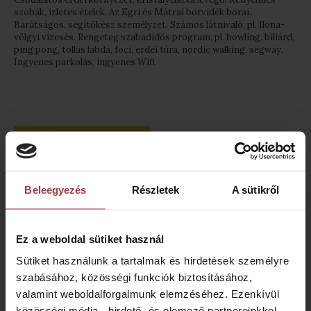
szobák, ízletes ételek. Az Egri és Mátrai borvidék borai.
Barátságos, segítőkész személyzet. Számos látnivaló, pl. Ilona-
völgyi vízesés. Rengeteg szabadidős program, pl. bowling, biliárd,
ping pong, tollas labda, foci, erdei túra, nordic walking, segway.
Ingyenes parkolás, ingyenes Wifi.
AJÁNLATOT KÉREK!
Beleegyezés
Részletek
A sütikről
Ez a weboldal sütiket használ
Sütiket használunk a tartalmak és hirdetések személyre
szabásához, közösségi funkciók biztosításához,
valamint weboldalforgalmunk elemzéséhez. Ezenkívül
közösségi média-, hirdető- és elemező partnereinkkel