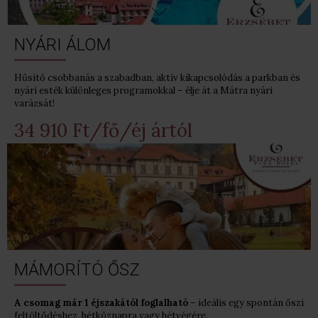
NYÁRI ÁLOM
Hűsítő csobbanás a szabadban, aktív kikapcsolódás a parkban és
nyári esték különleges programokkal – élje át a Mátra nyári
varázsát!
34 910 Ft/fő/éj ártól
MÁMORÍTÓ ŐSZ
A csomag már 1 éjszakától foglalható
– ideális egy spontán őszi
feltöltődéshez, hétköznapra vagy hétvégére.