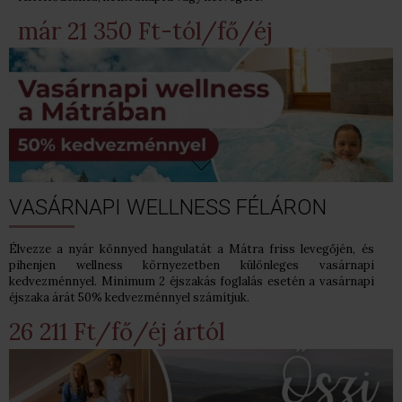
már 21 350 Ft-tól/fő/éj
VASÁRNAPI WELLNESS FÉLÁRON
Élvezze a nyár könnyed hangulatát a Mátra friss levegőjén, és
pihenjen wellness környezetben különleges vasárnapi
kedvezménnyel. Minimum 2 éjszakás foglalás esetén a vasárnapi
éjszaka árát 50% kedvezménnyel számítjuk.
26 211 Ft/fő/éj ártól